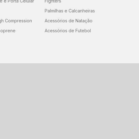
 e Porta Celular
Fighters
Palmilhas e Calcanheiras
igh Compression
Acessórios de Natação
eoprene
Acessórios de Futebol