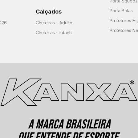
Porta Squeeze
Porta Bolas
Calçados
Protetores H
026
Chuteiras – Adulto
Protetores N
Chuteiras – Infantil
A MARCA BRASILEIRA
QUE ENTENDE DE ESPORTE.