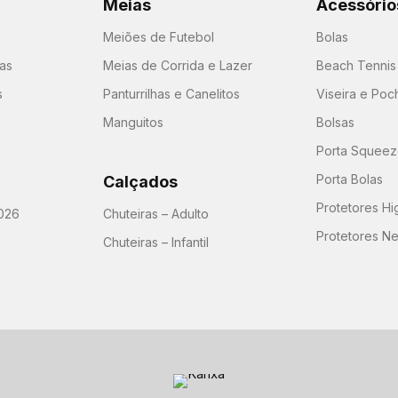
Meias
Acessório
Meiões de Futebol
Bolas
as
Meias de Corrida e Lazer
Beach Tennis
s
Panturrilhas e Canelitos
Viseira e Poc
Manguitos
Bolsas
Porta Squeeze
Porta Bolas
Calçados
Protetores H
026
Chuteiras – Adulto
Protetores N
Chuteiras – Infantil