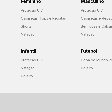
Feminino
Masculino
Proteção U.V.
Proteção U.V.
Camisetas, Tops e Regatas
Camisetas e Regat
Shorts
Bermudas e Calça
Natação
Natação
Infantil
Futebol
Proteção U.V.
Copa do Mundo 2
Natação
Goleiro
Goleiro