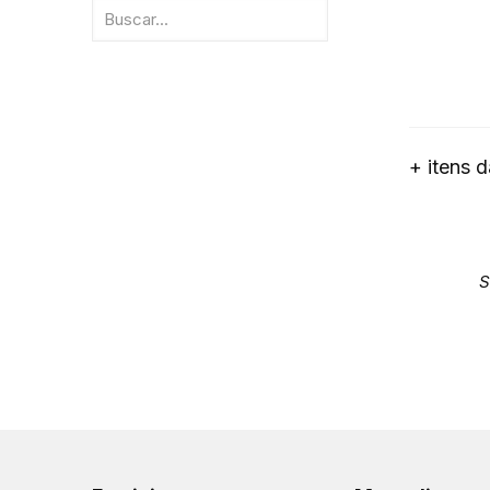
+ itens 
S