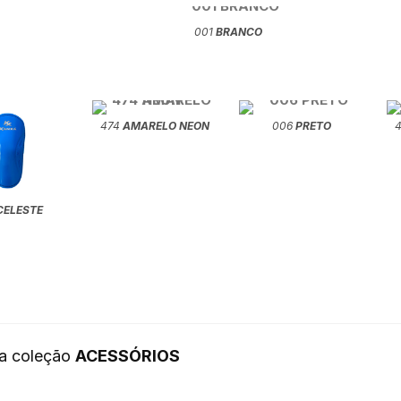
001
BRANCO
474
AMARELO NEON
006
PRETO
CELESTE
da coleção
ACESSÓRIOS