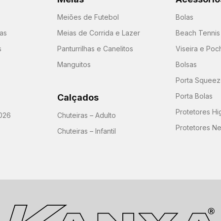
Meiões de Futebol
Bolas
as
Meias de Corrida e Lazer
Beach Tennis
s
Panturrilhas e Canelitos
Viseira e Poc
Manguitos
Bolsas
Porta Squeeze
Porta Bolas
Calçados
Protetores H
026
Chuteiras – Adulto
Protetores N
Chuteiras – Infantil