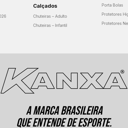
Porta Bolas
Calçados
Protetores H
026
Chuteiras – Adulto
Protetores N
Chuteiras – Infantil
A MARCA BRASILEIRA
QUE ENTENDE DE ESPORTE.