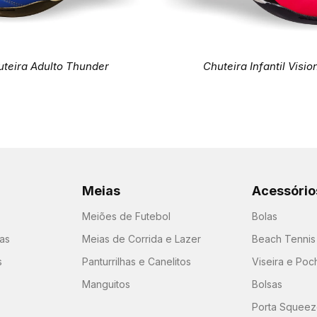
uteira Adulto Thunder
Chuteira Infantil Visio
Meias
Acessório
Meiões de Futebol
Bolas
as
Meias de Corrida e Lazer
Beach Tennis
s
Panturrilhas e Canelitos
Viseira e Poc
Manguitos
Bolsas
Porta Squeeze