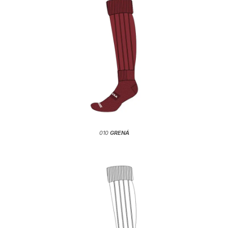
010
GRENÁ