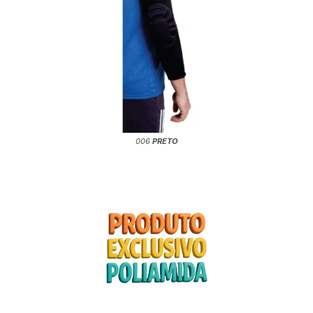
006
PRETO